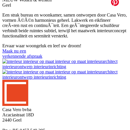
Geel
Een strak bureau en woonkamer, samen ontworpen door Casa Vero,
vormen Ã©Ã©n harmonieus geheel. Lakwerk en eikfineer
creÃ«ren rust en continuÃ¯teit. Een geÃ¯ntegreerde schuifdeur
verbindt beide ruimtes subtiel, terwijl het maatwerk interieurconcept
functionaliteit en sereniteit versterkt.
Ervaar waar woongeluk en leef uw droom!
Maak nu een
verkennende afspraak
Casa Vero bvba
Acaciastraat 18D
2440 Geel
info@casavero.be